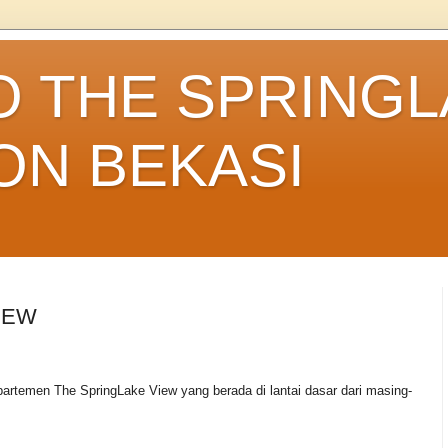
O THE SPRINGL
N BEKASI
IEW
artemen The SpringLake View yang berada di lantai dasar dari masing-